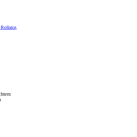
Rollator,
chtern
n